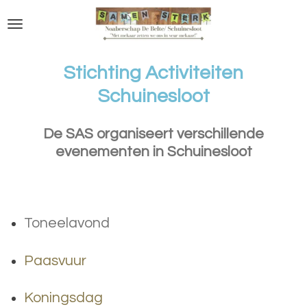
Ga
direct
naar
de
Stichting Activiteiten
hoofdinhoud
Schuinesloot
De SAS organiseert verschillende
evenementen in
Schuinesloot
Toneelavond
Paasvuur
Koningsdag