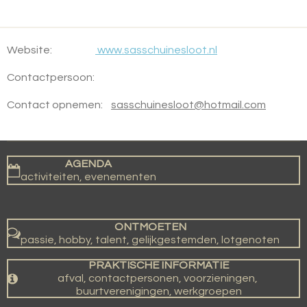
Website:
www.sasschuinesloot.nl
Contactpersoon:
Contact opnemen:
sasschuinesloot@hotmail.com
AGENDA
activiteiten, evenementen
ONTMOETEN
passie, hobby, talent, gelijkgestemden, lotgenoten
PRAKTISCHE INFORMATIE
afval, contactpersonen, voorzieningen,
buurtverenigingen, werkgroepen