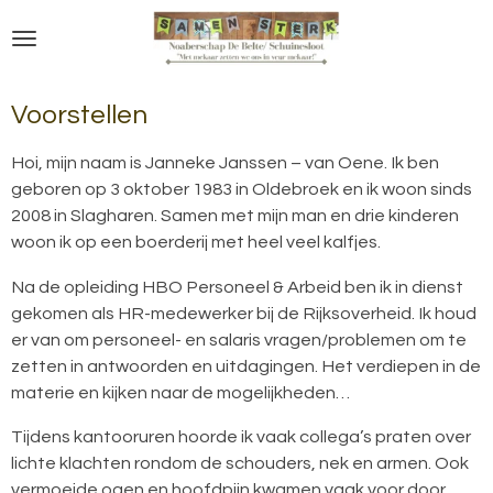
Ga
direct
naar
de
Voorstellen
hoofdinhoud
Hoi, mijn naam is Janneke Janssen – van Oene. Ik ben
geboren op 3 oktober 1983 in Oldebroek en ik woon sinds
2008 in Slagharen. Samen met mijn man en drie kinderen
woon ik op een boerderij met heel veel kalfjes.
Na de opleiding HBO Personeel & Arbeid ben ik in dienst
gekomen als HR-medewerker bij de Rijksoverheid. Ik houd
er van om personeel- en salaris vragen/problemen om te
zetten in antwoorden en uitdagingen. Het verdiepen in de
materie en kijken naar de mogelijkheden…
Tijdens kantooruren hoorde ik vaak collega’s praten over
lichte klachten rondom de schouders, nek en armen. Ook
vermoeide ogen en hoofdpijn kwamen vaak voor door