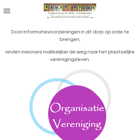
Ga
direct
naar
de
Door informatievoorzieningen in dit dorp op orde te
hoofdinhoud
brengen,
vinden inwoners makkelijker de weg naar het plaatselijke
verenigingsleven.