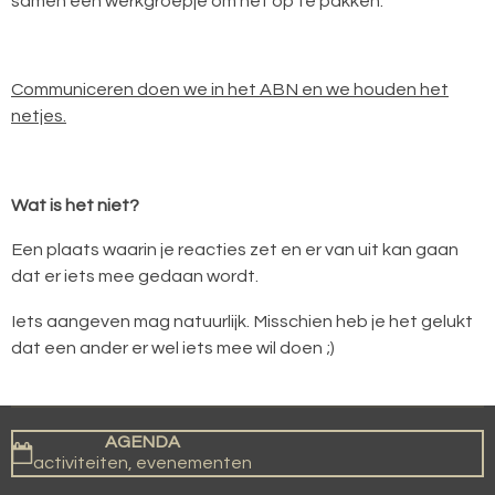
samen een werkgroepje om het op te pakken.
Communiceren doen we in het ABN en we houden het
netjes.
Wat is het niet?
Een plaats waarin je reacties zet en er van uit kan gaan
dat er iets mee gedaan wordt.
Iets aangeven mag natuurlijk. Misschien heb je het gelukt
dat een ander er wel iets mee wil doen ;)
AGENDA
activiteiten, evenementen