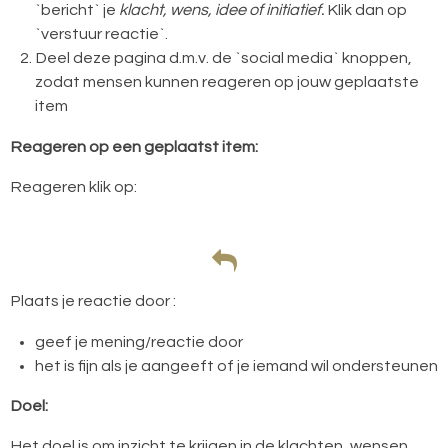
`bericht` je
klacht, wens, idee of initiatief.
Klik dan op
`verstuur reactie`.
Deel deze pagina d.m.v. de `social media` knoppen,
zodat mensen kunnen reageren op jouw geplaatste
item
Reageren op een geplaatst item:
Reageren klik op:
Plaats je reactie door :
geef je mening/reactie door
het is fijn als je aangeeft of je iemand wil ondersteunen
Doel:
Het doel is om inzicht te krijgen in de klachten, wensen,