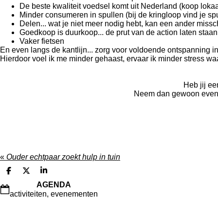
De beste kwaliteit voedsel komt uit Nederland (koop loka
Minder consumeren in spullen (bij de kringloop vind je spu
Delen... wat je niet meer nodig hebt, kan een ander miss
Goedkoop is duurkoop... de prut van de action laten staan
Vaker fietsen
En even langs de kantlijn... zorg voor voldoende ontspanning in 
Hierdoor voel ik me minder gehaast, ervaar ik minder stress waa
Heb jij e
Neem dan gewoon eve
«
Ouder echtpaar zoekt hulp in tuin
D
D
S
e
e
h
AGENDA
l
e
a
activiteiten, evenementen
e
l
r
n
e