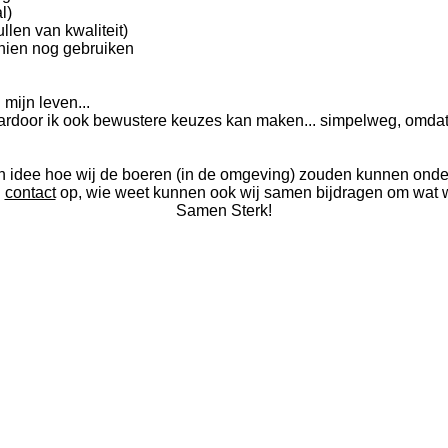
al)
llen van kwaliteit)
chien nog gebruiken
mijn leven...
rdoor ik ook bewustere keuzes kan maken... simpelweg, omdat ik d
en idee hoe wij de boeren (in de omgeving) zouden kunnen ond
n
contact
op, wie weet kunnen ook wij samen bijdragen om wat w
Samen Sterk!