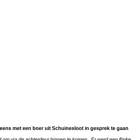
om eens met een boer uit Schuinesloot in gesprek te gaan
d om via de achterdeur binnen te komen. Er werd een flinke