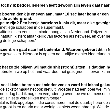
 toch? Ik bedoel, iedereen leeft gewoon zijn leven gaat naa
 boeren denk je er even aan, maar 10 sec later komt er een 
p de achtergrond.
gte te zijn? Een beetje harteloos klinkt dit, maar elke gevo
 met lege schappen in de supermarkt.
aliteitseisen een stuk minder hoog als in Nederland.
Prijzen zu
tuurlijk sterk afhankelijk van factoren als het weer, en over h
lg de lege schappen."
ceerd, en gaat naar het buitenland.
Waarom gebeurt dit in
 de gewassen. Hierdoor is op een natuurlijke manier Nederland h
et zo zie blijven wij met de shit (stront) zitten. Is dat dan
gebruiken we op het land waardoor het gras groeit, hiervan kun
eel kleine boeren met minder vee en werd het lokaal gekoch
or de stikstof maakt het ook niet uit. Vroeger had een boer wel 
nmiddag had ik nog een vergadering over hoe we de mensen me
t is niet te vergelijken met vroeger.
tal is flink opgelopen, die consumeren met de daarbij horende ve
r groot is en daarin maar weinig tot niets weer inbrengt. Wel de 