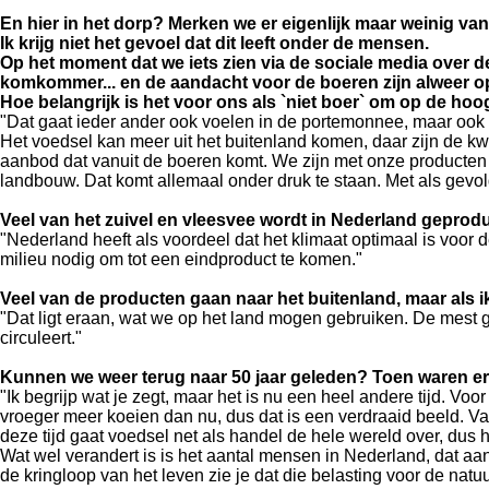
En hier in het dorp? Merken we er eigenlijk maar weinig van
Ik krijg niet het gevoel dat dit leeft onder de mensen.
Op het moment dat we iets zien via de sociale media over de
komkommer... en de aandacht voor de boeren zijn alweer o
Hoe belangrijk is het voor ons als `niet boer` om op de hoo
"Dat gaat ieder ander ook voelen in de portemonnee, maar ook
Het voedsel kan meer uit het buitenland komen, daar zijn de kw
aanbod dat vanuit de boeren komt. We zijn met onze producten na
landbouw. Dat komt allemaal onder druk te staan. Met als gevo
Veel van het zuivel en vleesvee wordt in Nederland geprodu
"Nederland heeft als voordeel dat het klimaat optimaal is voor
milieu nodig om tot een eindproduct te komen."
Veel van de producten gaan naar het buitenland, maar als ik h
"Dat ligt eraan, wat we op het land mogen gebruiken. De mest 
circuleert."
Kunnen we weer terug naar 50 jaar geleden? Toen waren er v
"Ik begrijp wat je zegt, maar het is nu een heel andere tijd. Vo
vroeger meer koeien dan nu, dus dat is een verdraaid beeld.
Va
deze tijd gaat voedsel net als handel de hele wereld over, dus he
Wat wel verandert is is het aantal mensen in Nederland, dat aan
de kringloop van het leven zie je dat die belasting voor de natuu