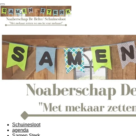
Ga
direct
naar
de
hoofdinhoud
Schuinesloot
agenda
Samen Sterk