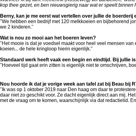
kop thee gezet, en ben nieuwsgierig naar wat er speelt binnen h
Berny, kan je me eerst wat vertellen over jullie de boerderij e
"We hebben een bedrijf met 120 melkkoeien en bijbehorend jongve
we 2 kinderen.
"
Wat is nou zo mooi aan het boeren leven?
"Het mooie is dat je voedsel maakt voor heel veel mensen van e
koeien... de hele kringloop hierin eigenlijk."
Standaard werk heeft vaak een begin en eindtijd. Bij jullie i
"Hoeveel tijd gaat erin zitten is eigenlijk niet te omschrijven, b
Nou hoorde ik dat je vorige week aan tafel zat bij Beau bij R
"Ik was op 1 oktober 2019 naar Den haag om daar te protesteren
daar niet zo geschikt voor. Ze dacht eigenlijk direct aan mij. 
met de vraag om te komen, waarschijnlijk via dat redactielid.