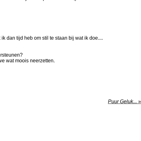
an tijd heb om stil te staan bij wat ik doe....
ersteunen?
e wat moois neerzetten.
Puur Geluk...
»