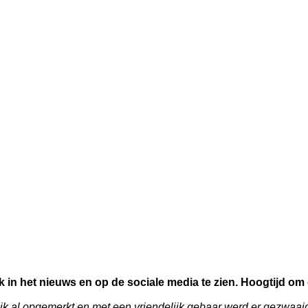
vaak in het nieuws en op de sociale media te zien. Hoogtijd 
ik al opgemerkt en met een vriendelijk gebaar werd er gezwaai