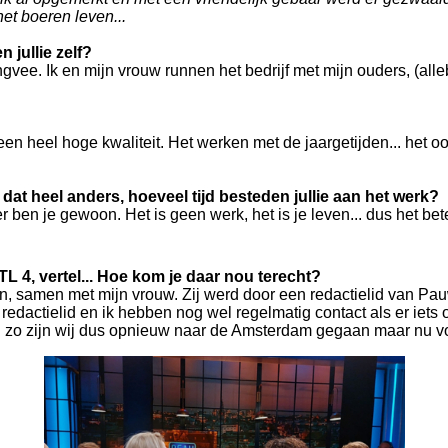
et boeren leven...
n jullie zelf?
e. Ik en mijn vrouw runnen het bedrijf met mijn ouders, (allebe
en heel hoge kwaliteit. Het werken met de jaargetijden... het 
s dat heel anders, hoeveel tijd besteden jullie aan het werk?
oer ben je gewoon. Het is geen werk, het is je leven... dus het bet
TL 4, vertel... Hoe kom je daar nou terecht?
, samen met mijn vrouw. Zij werd door een redactielid van Pauw
Het redactielid en ik hebben nog wel regelmatig contact als er i
 En zo zijn wij dus opnieuw naar de Amsterdam gegaan maar nu 