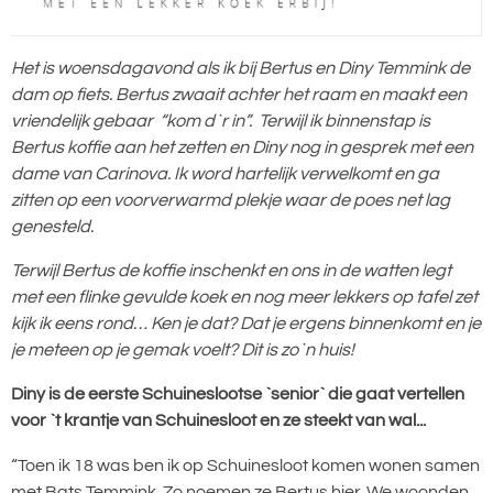
Het is woensdagavond als ik bij Bertus en Diny Temmink de
dam op fiets. Bertus zwaait achter het raam en maakt een
vriendelijk gebaar “kom d`r in”. Terwijl ik binnenstap is
Bertus koffie aan het zetten en Diny nog in gesprek met een
dame van Carinova. Ik word hartelijk verwelkomt en ga
zitten op een voorverwarmd plekje waar de poes net lag
genesteld.
Terwijl Bertus de koffie inschenkt en ons in de watten legt
met een flinke gevulde koek en nog meer lekkers op tafel zet
kijk ik eens rond… Ken je dat? Dat je ergens binnenkomt en je
je meteen op je gemak voelt? Dit is zo`n huis!
Diny is de eerste Schuineslootse `senior` die gaat vertellen
voor `t krantje van Schuinesloot en ze steekt van wal...
“Toen ik 18 was ben ik op Schuinesloot komen wonen samen
met Bats Temmink. Zo noemen ze Bertus hier. We woonden