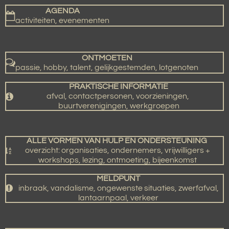
l
e
a
l
AGENDA
e
l
r
e
activiteiten, evenementen
n
e
n
ONTMOETEN
passie, hobby, talent, gelijkgestemden, lotgenoten
PRAKTISCHE INFORMATIE
afval, contactpersonen, voorzieningen,
buurtverenigingen, werkgroepen
ALLE VORMEN VAN HULP EN ONDERSTEUNING
overzicht: organisaties, ondernemers, vrijwilligers +
workshops, lezing, ontmoeting, bijeenkomst
MELDPUNT
inbraak, vandalisme, ongewenste situaties, zwerfafval,
lantaarnpaal, verkeer