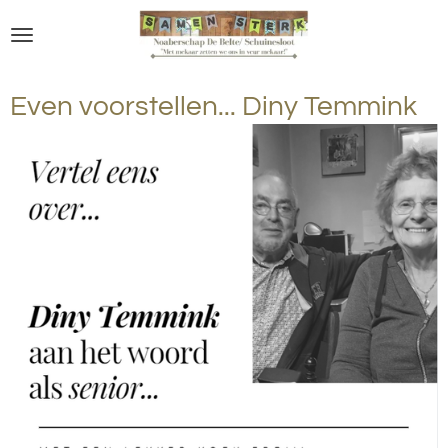
Ga
direct
naar
de
Even voorstellen... Diny Temmink
hoofdinhoud