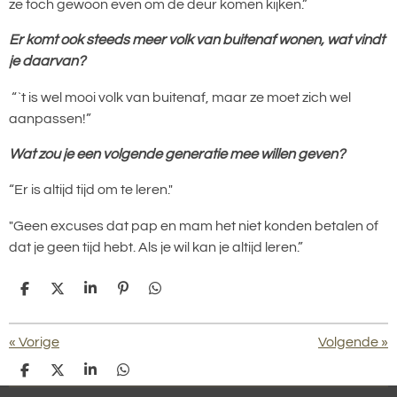
ze toch gewoon even om de deur komen kijken.”
Er komt ook steeds meer volk van buitenaf wonen, wat vindt
je daarvan?
“`t is wel mooi volk van buitenaf, maar ze moet zich wel
aanpassen!”
Wat zou je een volgende generatie mee willen geven?
“Er is altijd tijd om te leren."
"Geen excuses dat pap en mam het niet konden betalen of
dat je geen tijd hebt. Als je wil kan je altijd leren.”
D
D
S
P
D
e
e
h
i
e
l
e
a
n
l
e
l
r
n
e
«
Vorige
Volgende
»
n
e
e
n
n
D
D
S
D
e
e
h
e