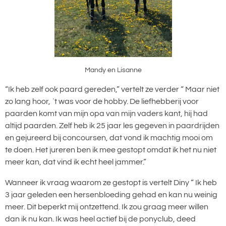
Mandy en Lisanne
“Ik heb zelf ook paard gereden,” vertelt ze verder “ Maar niet
zo lang hoor, `t was voor de hobby. De liefhebberij voor
paarden komt van mijn opa van mijn vaders kant, hij had
altijd paarden. Zelf heb ik 25 jaar les gegeven in paardrijden
en gejureerd bij concoursen, dat vond ik machtig mooi om
te doen. Het jureren ben ik mee gestopt omdat ik het nu niet
meer kan, dat vind ik echt heel jammer.”
Wanneer ik vraag waarom ze gestopt is vertelt Diny “ Ik heb
3 jaar geleden een hersenbloeding gehad en kan nu weinig
meer. Dit beperkt mij ontzettend. Ik zou graag meer willen
dan ik nu kan. Ik was heel actief bij de ponyclub, deed