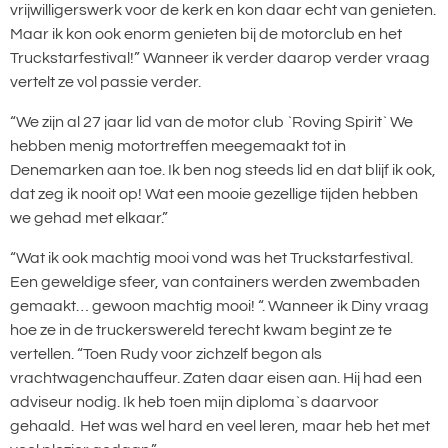
vrijwilligerswerk voor de kerk en kon daar echt van genieten.
Maar ik kon ook enorm genieten bij de motorclub en het
Truckstarfestival!” Wanneer ik verder daarop verder vraag
vertelt ze vol passie verder.
“We zijn al 27 jaar lid van de motor club `Roving Spirit` We
hebben menig motortreffen meegemaakt tot in
Denemarken aan toe. Ik ben nog steeds lid en dat blijf ik ook,
dat zeg ik nooit op! Wat een mooie gezellige tijden hebben
we gehad met elkaar.”
“Wat ik ook machtig mooi vond was het Truckstarfestival.
Een geweldige sfeer, van containers werden zwembaden
gemaakt… gewoon machtig mooi! “. Wanneer ik Diny vraag
hoe ze in de truckerswereld terecht kwam begint ze te
vertellen. “Toen Rudy voor zichzelf begon als
vrachtwagenchauffeur. Zaten daar eisen aan. Hij had een
adviseur nodig. Ik heb toen mijn diploma`s daarvoor
gehaald. Het was wel hard en veel leren, maar heb het met