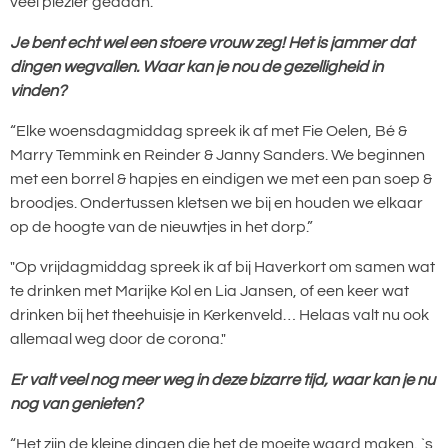
veel plezier gedaan.”
Je bent echt wel een stoere vrouw zeg! Het is jammer dat
dingen wegvallen. Waar kan je nou de gezelligheid in
vinden?
“Elke woensdagmiddag spreek ik af met Fie Oelen, Bé &
Marry Temmink en Reinder & Janny Sanders. We beginnen
met een borrel & hapjes en eindigen we met een pan soep &
broodjes. Ondertussen kletsen we bij en houden we elkaar
op de hoogte van de nieuwtjes in het dorp.”
"Op vrijdagmiddag spreek ik af bij Haverkort om samen wat
te drinken met Marijke Kol en Lia Jansen, of een keer wat
drinken bij het theehuisje in Kerkenveld… Helaas valt nu ook
allemaal weg door de corona."
Er valt veel nog meer weg in deze bizarre tijd, waar kan je nu
nog van genieten?
“Het zijn de kleine dingen die het de moeite waard maken. `s